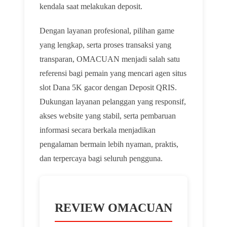
kendala saat melakukan deposit.
Dengan layanan profesional, pilihan game
yang lengkap, serta proses transaksi yang
transparan, OMACUAN menjadi salah satu
referensi bagi pemain yang mencari agen situs
slot Dana 5K gacor dengan Deposit QRIS.
Dukungan layanan pelanggan yang responsif,
akses website yang stabil, serta pembaruan
informasi secara berkala menjadikan
pengalaman bermain lebih nyaman, praktis,
dan terpercaya bagi seluruh pengguna.
REVIEW OMACUAN