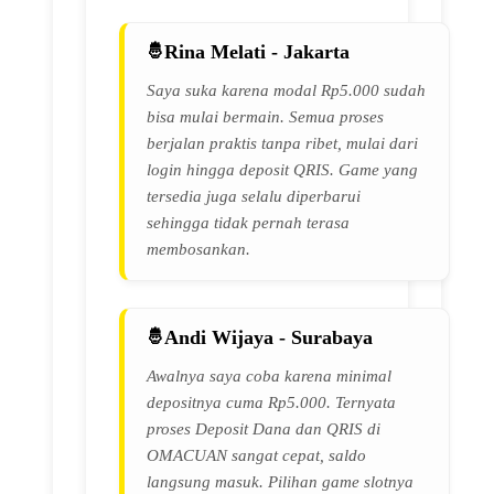
Rina Melati - Jakarta
Saya suka karena modal Rp5.000 sudah
bisa mulai bermain. Semua proses
berjalan praktis tanpa ribet, mulai dari
login hingga deposit QRIS. Game yang
tersedia juga selalu diperbarui
sehingga tidak pernah terasa
membosankan.
Andi Wijaya - Surabaya
Awalnya saya coba karena minimal
depositnya cuma Rp5.000. Ternyata
proses Deposit Dana dan QRIS di
OMACUAN sangat cepat, saldo
langsung masuk. Pilihan game slotnya