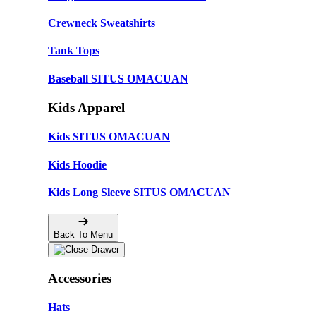
Crewneck Sweatshirts
Tank Tops
Baseball SITUS OMACUAN
Kids Apparel
Kids SITUS OMACUAN
Kids Hoodie
Kids Long Sleeve SITUS OMACUAN
Back To Menu
Accessories
Hats