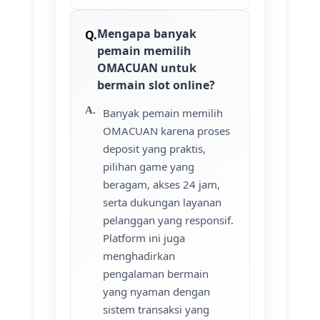
Mengapa banyak
pemain memilih
OMACUAN untuk
bermain slot online?
Banyak pemain memilih
OMACUAN karena proses
deposit yang praktis,
pilihan game yang
beragam, akses 24 jam,
serta dukungan layanan
pelanggan yang responsif.
Platform ini juga
menghadirkan
pengalaman bermain
yang nyaman dengan
sistem transaksi yang