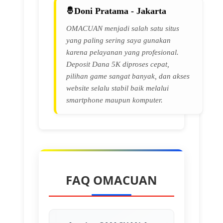
Doni Pratama - Jakarta
OMACUAN menjadi salah satu situs
yang paling sering saya gunakan
karena pelayanan yang profesional.
Deposit Dana 5K diproses cepat,
pilihan game sangat banyak, dan akses
website selalu stabil baik melalui
smartphone maupun komputer.
FAQ OMACUAN