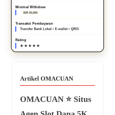
Minimal Withdraw
IDR 25,000
Transaksi Pembayaran
Transfer Bank Lokal • E-wallet • QRIS
Rating
Artikel OMACUAN
OMACUAN ⭐ Situs
Agen Slot Dana 5K