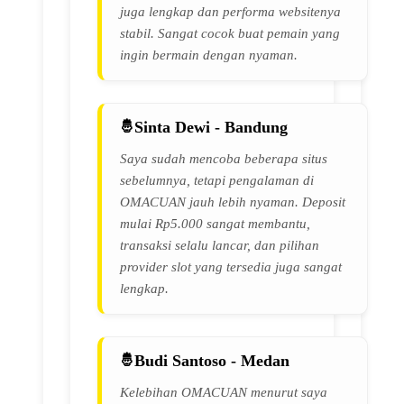
juga lengkap dan performa websitenya
stabil. Sangat cocok buat pemain yang
ingin bermain dengan nyaman.
Sinta Dewi - Bandung
Saya sudah mencoba beberapa situs
sebelumnya, tetapi pengalaman di
OMACUAN jauh lebih nyaman. Deposit
mulai Rp5.000 sangat membantu,
transaksi selalu lancar, dan pilihan
provider slot yang tersedia juga sangat
lengkap.
Budi Santoso - Medan
Kelebihan OMACUAN menurut saya