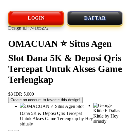
LOGIN
DAFTAR
Design ID: 74165272
OMACUAN ⭐ Situs Agen
Slot Dana 5K & Deposi Qris
Tercepat Untuk Akses Game
Terlengkap
$3
IDR 5.000
Create an account to favorite this design!