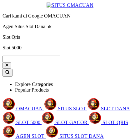
Cari kami di Google OMACUAN
Agen Situs Slot Dana 5k
Slot Qris
Slot 5000
Explore Categories
Popular Products
OMACUAN
SITUS SLOT
SLOT DANA
SLOT 5000
SLOT GACOR
SLOT QRIS
AGEN SLOT
SITUS SLOT DANA