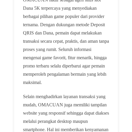
Dana 5K terpercaya yang menyediakan
berbagai pilihan game populer dari provider
ternama. Dengan dukungan metode Deposit
QRIS dan Dana, pemain dapat melakukan
transaksi secara cepat, praktis, dan aman tanpa
proses yang rumit. Seluruh informasi
mengenai game favorit, fitur menarik, hingga
promo terbaru selalu diperbarui agar pemain
memperoleh pengalaman bermain yang lebih
maksimal.
Selain menghadirkan layanan transaksi yang
mudah, OMACUAN juga memiliki tampilan
website yang responsif sehingga dapat diakses
melalui perangkat desktop maupun
smartphone. Hal ini memberikan kenyamanan