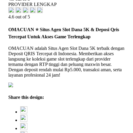
PROVIDER LENGKAP
4.6 out of 5
OMACUAN ⭐ Situs Agen Slot Dana 5K & Deposi Qris
Tercepat Untuk Akses Game Terlengkap
OMACUAN adalah Situs Agen Slot Dana 5K terbaik dengan
Deposit QRIS Tercepat di Indonesia. Memberikan akses
langsung ke koleksi game slot terlengkap dari provider
ternama dengan RTP tinggi dan peluang maxwin besar.
Dengan deposit rendah mulai Rp5.000, transaksi aman, serta
layanan profesional 24 jam!
Share this design: