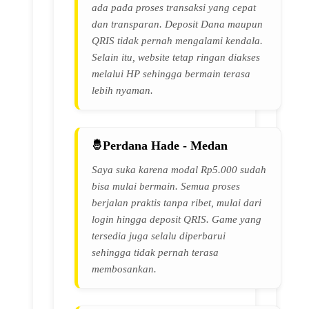
ada pada proses transaksi yang cepat
dan transparan. Deposit Dana maupun
QRIS tidak pernah mengalami kendala.
Selain itu, website tetap ringan diakses
melalui HP sehingga bermain terasa
lebih nyaman.
Perdana Hade - Medan
Saya suka karena modal Rp5.000 sudah
bisa mulai bermain. Semua proses
berjalan praktis tanpa ribet, mulai dari
login hingga deposit QRIS. Game yang
tersedia juga selalu diperbarui
sehingga tidak pernah terasa
membosankan.