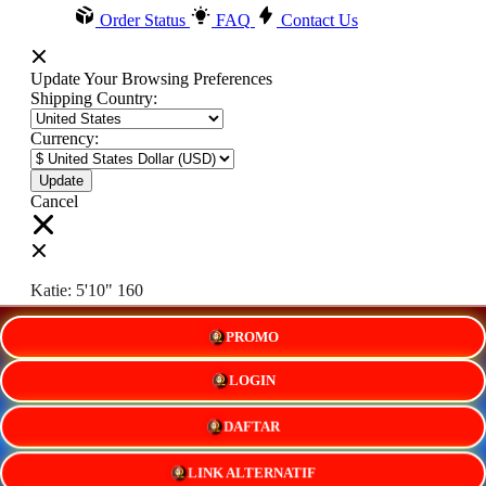
Order Status
FAQ
Contact Us
Update Your Browsing Preferences
Shipping Country:
Currency:
Cancel
Katie:
5'10"
160
PROMO
Select your person:
Male
Female
LOGIN
Height
Short
Med
Tall
DAFTAR
Weight
Slim
Avg
Heavy
LINK ALTERNATIF